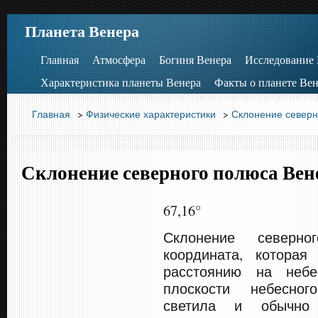
Планета Венера
Главная
Атмосфера
Богиня Венера
Исследование
Характеристика планеты Венера
Факты о планете Вен
Главная
>
Физические характеристики
>
Склонение северн
Склонение северного полюса Ве
67,16°
Склонение северн
координата, которая
расстоянию на неб
плоскости небесно
светила и обычно